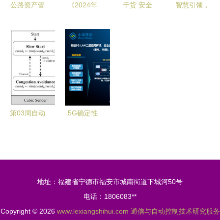
公路资产管
《2024年
干货 安全
智慧引领，
理创新技术
中国香港身
风险分级管
绿色共生
与应用智能
份规划服务
控与事故隐
比亚迪通信
化现状分析
市场发展研
患排查治理
信号亮相
究报告》
双重预防机
RT
——基于通
制构建问题
FORUM
信与自动控
探讨 ppt
2023第七
制技术视角
届中国智慧
第03周自动
5G确定性
的深度分析
轨道交通大
驾驶周刊
工业生产网
会
小马智行
测试床阶段
App开放、
性成果发
大众福特结
布，赋能智
地址：福建省宁德市福安市城南街道下城河50号
盟与ExLL
能工厂新纪
电话：1806083**
协议突破
元
Copyright © 2026
www.lexiangshihui.com
通信与自动控制技术研究服务