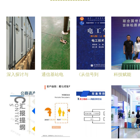
深入探讨与
通信基站电
《从信号到
科技赋能
之相关的继
动气泵驱动
系统——通
嘉吉与
电保护,安
升降桅杆#
信与自动控
WFP联手
全自动装
临时作业电
制技术考研
提升农民生
置,通信及
动气泵驱动
真题与方法
计与农业风
调度自动化
升降桅杆#
深度解析
险管理能力
技术方案
临时
（2015
版）》