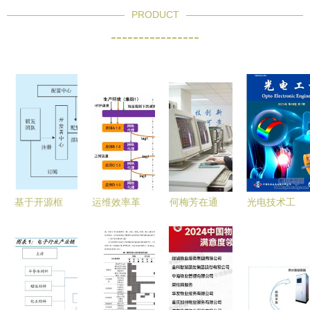
PRODUCT
----------------
基于开源框
运维效率革
何梅芳在通
光电技术工
架及容器技
新 丽迅物
信与自动控
程师职称论
术的微服务
流基于阿里
制技术研究
文发表指南
架构通信与
云ACK与
服务领域的
通信与自动
自动控制技
ASM的云原
贡献与前沿
控制领域的
术研究
生应用管理
探索
期刊推荐与