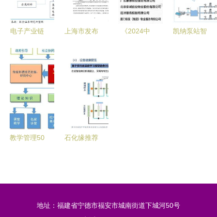
实践洞察
投稿策略
电子产业链
上海市发布
《2024中
凯纳泵站智
梳理与个券
两项养殖尾
国物业服务
慧管理系统
整理 可转
水新型污染
百强企业研
闪耀高交会
债研究大图
物处置技术
究报告》
以数字化引
谱系列之五
指南 推动
通信与自动
擎推动水务
——通信与
通信与自动
控制技术如
行业变革
自动控制技
控制技术助
何重塑智慧
术研究服务
力环保创新
物业服务
教学管理50
石化缘推荐
强案例 安
石化领域管
徽机电职业
路振动与噪
技术学院通
声控制研究
信与自动控
地址：福建省宁德市福安市城南街道下城河50号
制技术研究