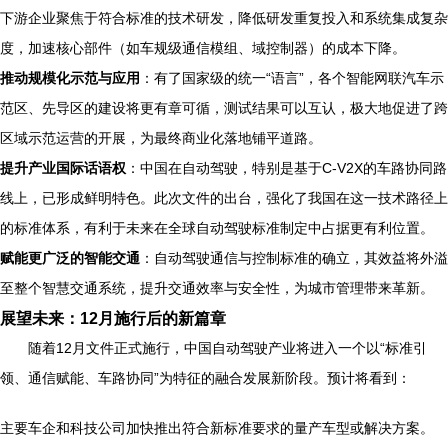
下游企业聚焦于符合标准的技术研发，降低研发重复投入和系统集成复杂
度，加速核心部件（如车规级通信模组、域控制器）的成本下降。
推动规模化示范与应用
：有了国家级的统一“语言”，各个智能网联汽车示
范区、先导区的建设将更有章可循，测试结果可以互认，极大地促进了跨
区域示范运营的开展，为最终商业化落地铺平道路。
提升产业国际话语权
：中国在自动驾驶，特别是基于C-V2X的车路协同路
线上，已形成鲜明特色。此次文件的出台，强化了我国在这一技术路径上
的标准体系，有利于未来在全球自动驾驶标准制定中占据更有利位置。
赋能更广泛的智能交通
：自动驾驶通信与控制标准的确立，其效益将外溢
至整个智慧交通系统，提升交通效率与安全性，为城市管理带来革新。
展望未来：12月施行后的新篇章
随着12月文件正式施行，中国自动驾驶产业将进入一个以“标准引
领、通信赋能、车路协同”为特征的融合发展新阶段。预计将看到：
主要车企和科技公司加快推出符合新标准要求的量产车型或解决方案。