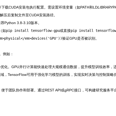
下载CUDA安装包执行配置。需设置环境变量（如PATH和LD
LIBRARY
P
N，解压后复制文件至CUDA安装路径。
ython 3.8-3.10版本。
（如
pip install tensorflow-gpu
或直接
pip install tensorflo
m>physical</em>devices('GPU'))
验证GPU是否被识别。
务。例如：
优化。GPU并行计算能快速处理大规模通信数据，提升模型训练效率，适
，TensorFlow可用于强化学习模型的训练，实现实时决策与控制策
，便于团队协作和部署。通过REST API或gRPC接口，可构建研究服