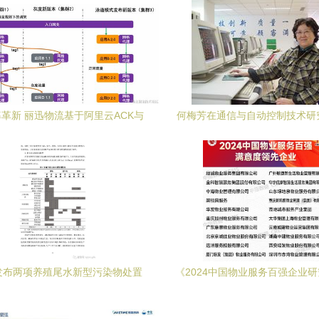
革新 丽迅物流基于阿里云ACK与
何梅芳在通信与自动控制技术研
SM的云原生应用管理实践洞察
域的贡献与前沿探索
发布两项养殖尾水新型污染物处置
《2024中国物业服务百强企业
 推动通信与自动控制技术助力环
通信与自动控制技术如何重塑智
保创新
务